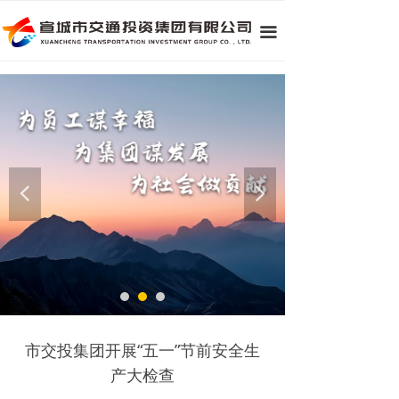
끀
넳
넲
市交投集团开展“五一”节前安全生
产大检查