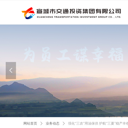
넳
网站首页
ꄲ
业务动态
ꄲ
强化“三农”用油保供 护航“三夏”稳产丰