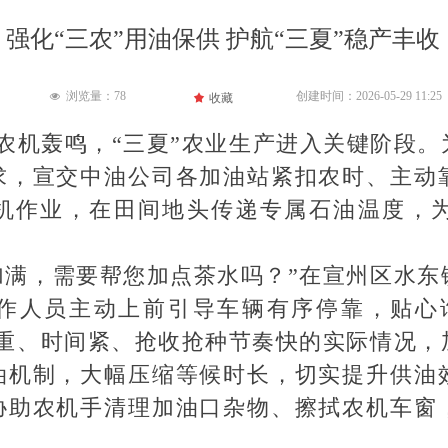
强化“三农”用油保供 护航“三夏”稳产丰收
浏览量：
78
创建时间：
2026-05-29
11:25
넶
끄
收藏
机轰鸣，“三夏”农业生产进入关键阶段。
求，宣交中油公司各加油站紧扣农时、主动
机作业，在田间地头传递专属石油温度，
加满，需要帮您加点茶水吗？”在宣州区水东
作人员主动上前引导车辆有序停靠，贴心
务重、时间紧、抢收抢种节奏快的实际情况，
油机制，大幅压缩等候时长，切实提升供油
协助农机手清理加油口杂物、擦拭农机车窗
。